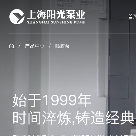
首
/
产品中心
/
隔膜泵

始于1999年
时间淬炼,铸造经典