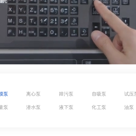
阳光
膜泵
离心泵
排污泵
自吸泵
试压
量泵
潜水泵
液下泵
化工泵
油泵