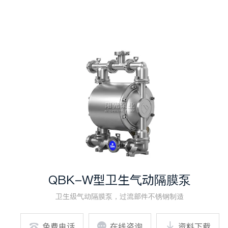
QBK-W型卫生气动隔膜泵
卫生级气动隔膜泵，过流部件不锈钢制造

免费电话

在线咨询

资料下载