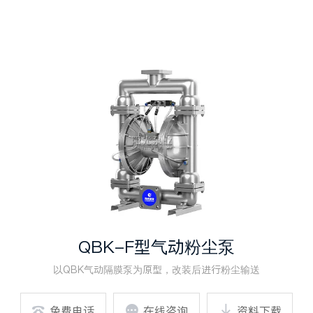
QBK-F型气动粉尘泵
以QBK气动隔膜泵为原型，改装后进行粉尘输送

免费电话

在线咨询

资料下载