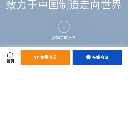
致力于中国制造走向世界

滑动了解更多
免费电话
在线咨询


首页
阳光泵业一直坚持以质量求生存、品质求发展，不断开拓创新水
泵的发展领域。客户们的满意与成功就是度量我们工作成绩的重